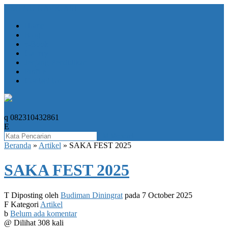
+
MENU NAVIGASI
Home
Blog
e-Book
Gallery
Jenjang Pendidikan
Profile
Contact Us
+
q
082310432861
E
M
Mencari
Beranda
»
Artikel
»
SAKA FEST 2025
SAKA FEST 2025
T
Diposting oleh
Budiman Diningrat
pada 7 October 2025
F
Kategori
Artikel
b
Belum ada komentar
@
Dilihat 308 kali