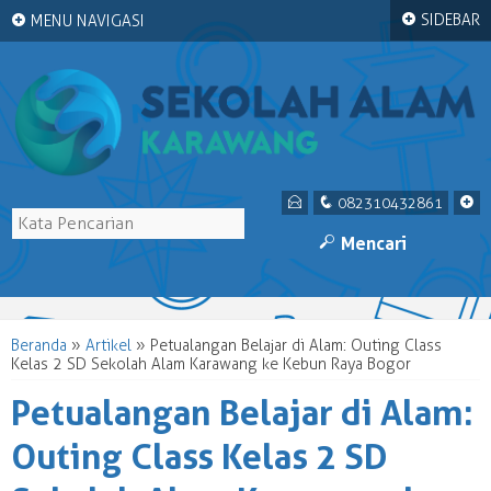
+
+
SIDEBAR
MENU NAVIGASI
E
q
+
082310432861
M
Mencari
Beranda
»
Artikel
»
Petualangan Belajar di Alam: Outing Class
Kelas 2 SD Sekolah Alam Karawang ke Kebun Raya Bogor
Petualangan Belajar di Alam:
Outing Class Kelas 2 SD