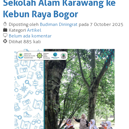
Sekolah Alam Karawang ke
Kebun Raya Bogor
T
Diposting oleh
Budiman Diningrat
pada 7 October 2025
F
Kategori
Artikel
b
Belum ada komentar
@
Dilihat 885 kali