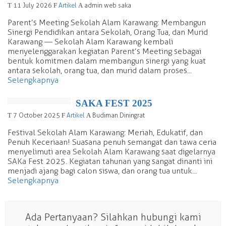
11 July 2026
Artikel
admin web saka
T
F
A
Parent’s Meeting Sekolah Alam Karawang: Membangun
Sinergi Pendidikan antara Sekolah, Orang Tua, dan Murid
Karawang — Sekolah Alam Karawang kembali
menyelenggarakan kegiatan Parent’s Meeting sebagai
bentuk komitmen dalam membangun sinergi yang kuat
antara sekolah, orang tua, dan murid dalam proses...
Selengkapnya
SAKA FEST 2025
7 October 2025
Artikel
Budiman Diningrat
T
F
A
Festival Sekolah Alam Karawang: Meriah, Edukatif, dan
Penuh Keceriaan! Suasana penuh semangat dan tawa ceria
menyelimuti area Sekolah Alam Karawang saat digelarnya
SAKa Fest 2025. Kegiatan tahunan yang sangat dinanti ini
menjadi ajang bagi calon siswa, dan orang tua untuk...
Selengkapnya
Ada Pertanyaan? Silahkan hubungi kami