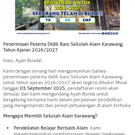
Penerimaan Peserta Didik Baru Sekolah Alam Karawang
Tahun Ajaran 2026/2027
Halo, Ayah Bunda!
Kami dengan senang hati mengumumkan bahwa
penerimaan peserta didik baru Sekolah Alam Karawang
untuk tahun ajaran 2026/2027 akan segera dibuka! Mulai
tanggal
03 September 2025
, pendaftaran resmi akan
dimulai, dan kami mengundang Ayah Bunda untuk
bergabung bersama kami dalam perjalanan pendidikan
yang menginspirasi dan penuh petualangan di alam terbuka.
Mengapa Memilih Sekolah Alam Karawang?
Pendekatan Belajar Berbasis Alam
: Kami
mengintegrasikan pembelajaran dengan lingkungan