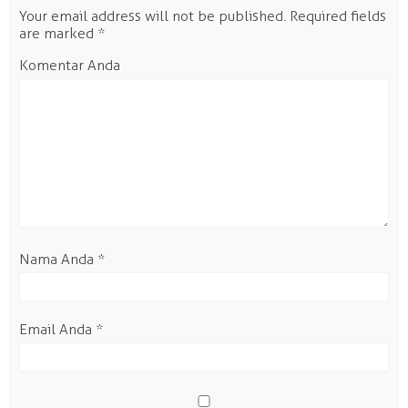
Your email address will not be published.
Required fields
are marked
*
Komentar Anda
Nama Anda
*
Email Anda
*