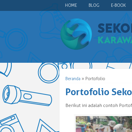
HOME
BLOG
E-BOOK
Beranda
» Portofolio
Portofolio Sek
Berikut ini adalah contoh Port