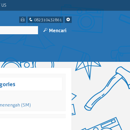
 US
E
q
+
082310432861
M
Mencari
gories
menengah (SM)