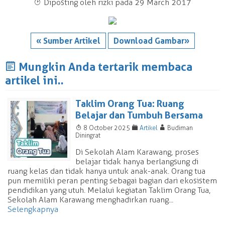
T
Diposting oleh rizki pada 29 March 2017
« Sumber Artikel
Download Gambar»
J
Mungkin Anda tertarik membaca
artikel ini..
Taklim Orang Tua: Ruang
Belajar dan Tumbuh Bersama
T
F
A
8 October 2025
Artikel
Budiman
Diningrat
Di Sekolah Alam Karawang, proses
belajar tidak hanya berlangsung di
ruang kelas dan tidak hanya untuk anak-anak. Orang tua
pun memiliki peran penting sebagai bagian dari ekosistem
pendidikan yang utuh. Melalui kegiatan Taklim Orang Tua,
Sekolah Alam Karawang menghadirkan ruang...
Selengkapnya