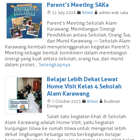
Parent’s Meeting SAKa
T
F
A
11 July 2026
Artikel
admin web saka
Parent’s Meeting Sekolah Alam
Karawang: Membangun Sinergi
Pendidikan antara Sekolah, Orang Tua,
dan Murid Karawang — Sekolah Alam
Karawang kembali menyelenggarakan kegiatan Parent’s
Meeting sebagai bentuk komitmen dalam membangun
sinergi yang kuat antara sekolah, orang tua, dan murid
dalam proses...
Selengkapnya
Belajar Lebih Dekat Lewat
Home Visit Kelas 4 Sekolah
Alam Karawang
T
F
A
7 October 2025
Artikel
Budiman
Diningrat
Salah satu kegiatan khas di Sekolah
Alam Karawang adalah Home Visit, yaitu kegiatan
kunjungan siswa ke rumah siswa untuk mengenal lebih
dekat lingkungan keluarga serta berkegiatan belajar