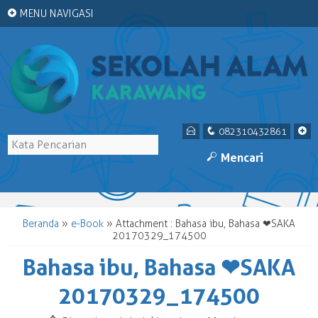
+
MENU NAVIGASI
E
q
+
082310432861
M
Mencari
Beranda
»
e-Book
» Attachment : Bahasa ibu, Bahasa ❤SAKA
20170329_174500
Bahasa ibu, Bahasa ❤SAKA
20170329_174500