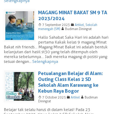
Selengkapnya
MAGANG MINAT BAKAT SM 9 TA
2023/2024
T
F
7 September 2023
Artikel
,
Sekolah
A
menengah (SM)
Budiman Diningrat
Hallo Sahabat Saka Hari ini adalah hari
pertama Kakak kelas 9 magang Minat
Bakat nih friends… Magang Minat Bakat ini adalah bentuk
kelanjutan dari hasil st30 yang telah ditempuh oleh
mereka sebelumnya… Jadi mereka magang di posisi yang
sesuai dengan...
Selengkapnya
Petualangan Belajar di Alam:
Outing Class Kelas 2 SD
Sekolah Alam Karawang ke
Kebun Raya Bogor
T
F
A
7 October 2025
Artikel
Budiman
Diningrat
Belajar tak selalu harus di dalam kelas! Pada 23