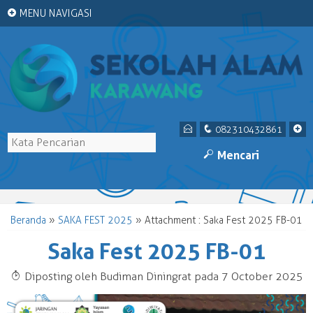
+
MENU NAVIGASI
E
q
+
082310432861
M
Mencari
Beranda
»
SAKA FEST 2025
» Attachment : Saka Fest 2025 FB-01
Saka Fest 2025 FB-01
T
Diposting oleh Budiman Diningrat pada 7 October 2025