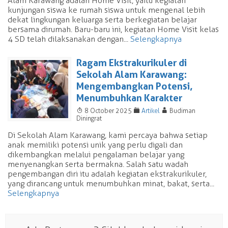
Alam Karawang adalah Home Visit, yaitu kegiatan
kunjungan siswa ke rumah siswa untuk mengenal lebih
dekat lingkungan keluarga serta berkegiatan belajar
bersama dirumah. Baru-baru ini, kegiatan Home Visit kelas
4 SD telah dilaksanakan dengan...
Selengkapnya
Ragam Ekstrakurikuler di
Sekolah Alam Karawang:
Mengembangkan Potensi,
Menumbuhkan Karakter
T
F
A
8 October 2025
Artikel
Budiman
Diningrat
Di Sekolah Alam Karawang, kami percaya bahwa setiap
anak memiliki potensi unik yang perlu digali dan
dikembangkan melalui pengalaman belajar yang
menyenangkan serta bermakna. Salah satu wadah
pengembangan diri itu adalah kegiatan ekstrakurikuler,
yang dirancang untuk menumbuhkan minat, bakat, serta...
Selengkapnya