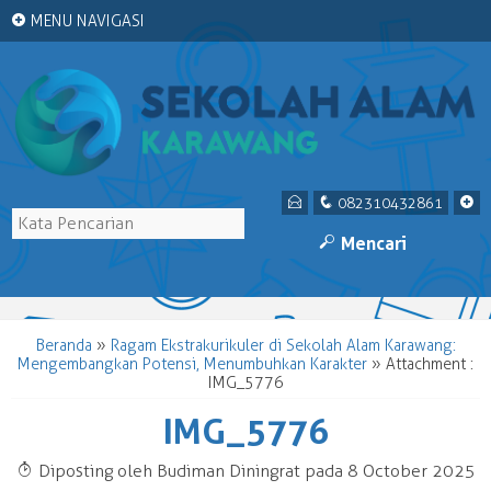
+
MENU NAVIGASI
E
q
+
082310432861
M
Mencari
Beranda
»
Ragam Ekstrakurikuler di Sekolah Alam Karawang:
Mengembangkan Potensi, Menumbuhkan Karakter
» Attachment :
IMG_5776
IMG_5776
T
Diposting oleh Budiman Diningrat pada 8 October 2025