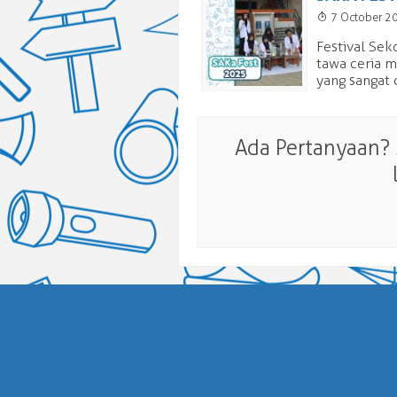
T
7 October 2
Festival Sek
tawa ceria m
yang sangat d
Ada Pertanyaan?