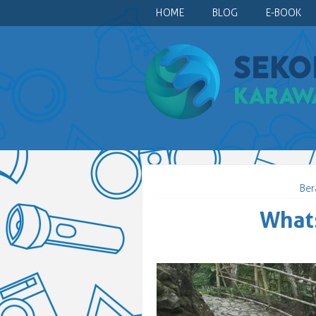
HOME
BLOG
E-BOOK
Ber
What