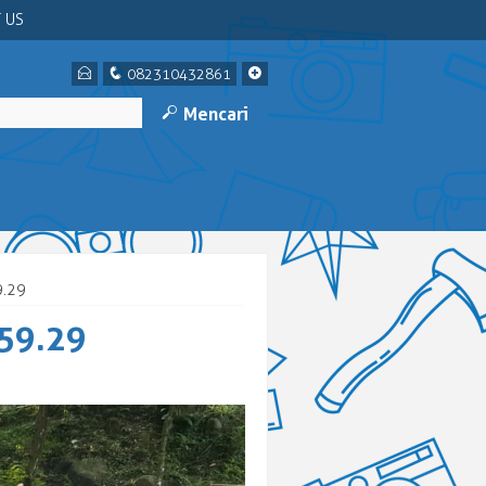
 US
E
q
+
082310432861
M
Mencari
9.29
59.29