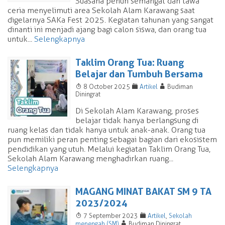
Suasana penuh semangat dan tawa
ceria menyelimuti area Sekolah Alam Karawang saat
digelarnya SAKa Fest 2025. Kegiatan tahunan yang sangat
dinanti ini menjadi ajang bagi calon siswa, dan orang tua
untuk...
Selengkapnya
Taklim Orang Tua: Ruang
Belajar dan Tumbuh Bersama
T
F
A
8 October 2025
Artikel
Budiman
Diningrat
Di Sekolah Alam Karawang, proses
belajar tidak hanya berlangsung di
ruang kelas dan tidak hanya untuk anak-anak. Orang tua
pun memiliki peran penting sebagai bagian dari ekosistem
pendidikan yang utuh. Melalui kegiatan Taklim Orang Tua,
Sekolah Alam Karawang menghadirkan ruang...
Selengkapnya
MAGANG MINAT BAKAT SM 9 TA
2023/2024
T
F
7 September 2023
Artikel
,
Sekolah
A
menengah (SM)
Budiman Diningrat