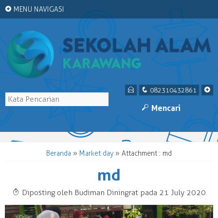
+
MENU NAVIGASI
E
q
+
082310432861
M
Mencari
Beranda
»
Market day
» Attachment : md
md
T
Diposting oleh Budiman Diningrat pada 21 July 2020