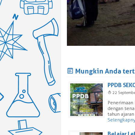
J
Mungkin Anda terta
PPDB SEK
T
22 Septemb
Penerimaan 
dengan sena
tahun ajaran
Selengkapn
Belajar L