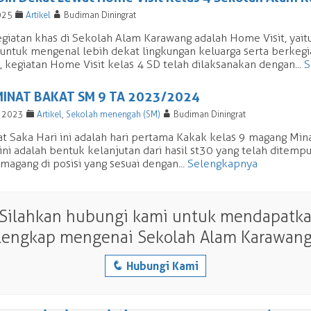
F
A
025
Artikel
Budiman Diningrat
egiatan khas di Sekolah Alam Karawang adalah Home Visit, yait
untuk mengenal lebih dekat lingkungan keluarga serta berkegi
i, kegiatan Home Visit kelas 4 SD telah dilaksanakan dengan...
S
INAT BAKAT SM 9 TA 2023/2024
F
A
r 2023
Artikel
,
Sekolah menengah (SM)
Budiman Diningrat
t Saka Hari ini adalah hari pertama Kakak kelas 9 magang Min
ini adalah bentuk kelanjutan dari hasil st30 yang telah dite
magang di posisi yang sesuai dengan...
Selengkapnya
 Silahkan hubungi kami untuk mendapatkan
lengkap mengenai Sekolah Alam Karawang
q
Hubungi Kami