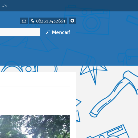
 US
E
q
+
082310432861
M
Mencari