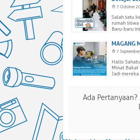
T
7 October 2
Salah satu k
rumah siswa 
Baru-baru in
MAGANG M
T
7 Septembe
Hallo Sahaba
Minat Bakat 
Jadi mereka 
Ada Pertanyaan?