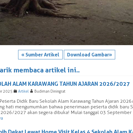
« Sumber Artikel
Download Gambar»
rik membaca artikel ini..
OLAH ALAM KARAWANG TAHUN AJARAN 2026/2027
F
A
er 2025
Artikel
Budiman Diningrat
Peserta Didik Baru Sekolah Alam Karawang Tahun Ajaran 2026
ng hati mengumumkan bahwa penerimaan peserta didik baru 
 2026/2027 akan segera dibuka! Mulai tanggal 03 September 2
ya
ebih Dekat Lewat Home Visit Kelas 4 Sekolah Alam 