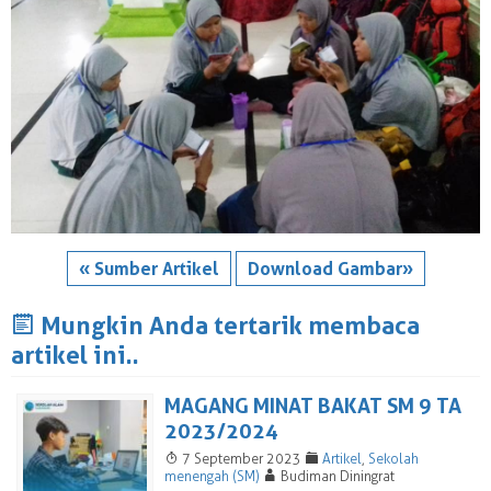
« Sumber Artikel
Download Gambar»
J
Mungkin Anda tertarik membaca
artikel ini..
MAGANG MINAT BAKAT SM 9 TA
2023/2024
T
F
7 September 2023
Artikel
,
Sekolah
A
menengah (SM)
Budiman Diningrat