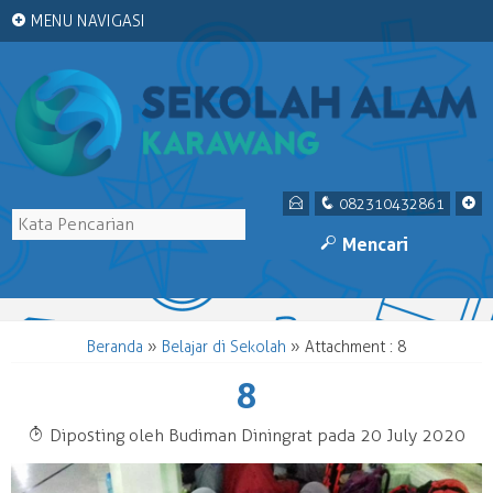
+
MENU NAVIGASI
E
q
+
082310432861
M
Mencari
Beranda
»
Belajar di Sekolah
» Attachment : 8
8
T
Diposting oleh Budiman Diningrat pada 20 July 2020