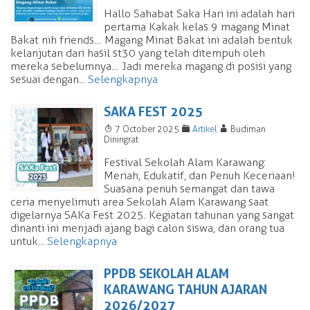
Hallo Sahabat Saka Hari ini adalah hari
pertama Kakak kelas 9 magang Minat
Bakat nih friends… Magang Minat Bakat ini adalah bentuk
kelanjutan dari hasil st30 yang telah ditempuh oleh
mereka sebelumnya… Jadi mereka magang di posisi yang
sesuai dengan...
Selengkapnya
SAKA FEST 2025
T
F
A
7 October 2025
Artikel
Budiman
Diningrat
Festival Sekolah Alam Karawang:
Meriah, Edukatif, dan Penuh Keceriaan!
Suasana penuh semangat dan tawa
ceria menyelimuti area Sekolah Alam Karawang saat
digelarnya SAKa Fest 2025. Kegiatan tahunan yang sangat
dinanti ini menjadi ajang bagi calon siswa, dan orang tua
untuk...
Selengkapnya
PPDB SEKOLAH ALAM
KARAWANG TAHUN AJARAN
2026/2027