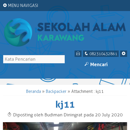
+
MENU NAVIGASI
E
q
+
082310432861
M
Mencari
Beranda
»
Backpacker
» Attachment : kj11
kj11
T
Diposting oleh Budiman Diningrat pada 20 July 2020