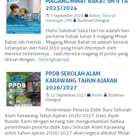
MAGANG MINAT BAKAT SM 9 TA
2023/2024
T
F
7 September 2023
Artikel
,
Sekolah
A
menengah (SM)
Budiman Diningrat
Hallo Sahabat Saka Hari ini adalah hari
pertama Kakak kelas 9 magang Minat
Bakat nih friends… Magang Minat Bakat ini adalah bentuk
kelanjutan dari hasil st30 yang telah ditempuh oleh
mereka sebelumnya… Jadi mereka magang di posisi yang
sesuai dengan...
Selengkapnya
PPDB SEKOLAH ALAM
KARAWANG TAHUN AJARAN
2026/2027
T
F
A
22 September 2025
Artikel
Budiman
Diningrat
Penerimaan Peserta Didik Baru Sekolah
Alam Karawang Tahun Ajaran 2026/2027 Halo, Ayah
Bunda! Kami dengan senang hati mengumumkan bahwa
penerimaan peserta didik baru Sekolah Alam Karawang
untuk tahun ajaran 2026/2027 akan segera dibuka! Mulai