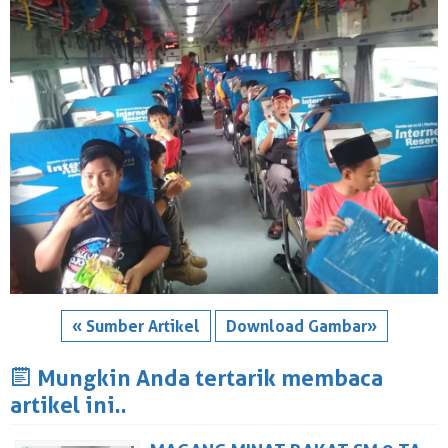
« Sumber Artikel
Download Gambar»
J
Mungkin Anda tertarik membaca
artikel ini..