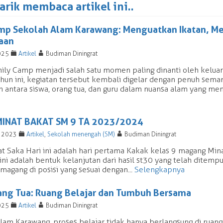
rik membaca artikel ini..
mp Sekolah Alam Karawang: Menguatkan Ikatan, 
aan
F
A
025
Artikel
Budiman Diningrat
ily Camp menjadi salah satu momen paling dinanti oleh kelua
hun ini, kegiatan tersebut kembali digelar dengan penuh sema
antara siswa, orang tua, dan guru dalam nuansa alam yang meny
INAT BAKAT SM 9 TA 2023/2024
F
A
r 2023
Artikel
,
Sekolah menengah (SM)
Budiman Diningrat
t Saka Hari ini adalah hari pertama Kakak kelas 9 magang Min
ini adalah bentuk kelanjutan dari hasil st30 yang telah dite
magang di posisi yang sesuai dengan...
Selengkapnya
ang Tua: Ruang Belajar dan Tumbuh Bersama
F
A
025
Artikel
Budiman Diningrat
lam Karawang, proses belajar tidak hanya berlangsung di ruang