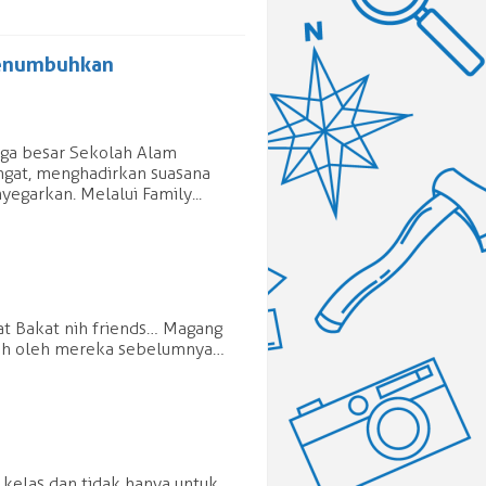
Menumbuhkan
rga besar Sekolah Alam
ngat, menghadirkan suasana
egarkan. Melalui Family...
at Bakat nih friends… Magang
mpuh oleh mereka sebelumnya…
 kelas dan tidak hanya untuk