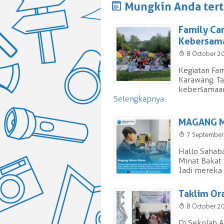
J
Mungkin Anda terta
Family Ca
Kebersam
T
8 October 2
Kegiatan Fam
Karawang. Ta
kebersamaan 
Selengkapnya
MAGANG M
T
7 Septembe
Hallo Sahaba
Minat Bakat 
Jadi mereka 
Taklim Or
T
8 October 2
Di Sekolah A