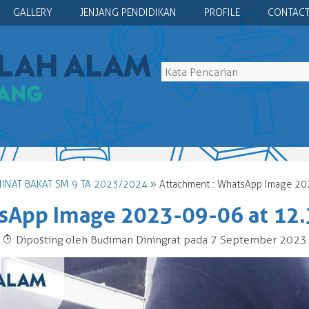
GALLERY
JENJANG PENDIDIKAN
PROFILE
CONTACT
NAT BAKAT SM 9 TA 2023/2024
» Attachment : WhatsApp Image 20
sApp Image 2023-09-06 at 12.
T
Diposting oleh Budiman Diningrat pada 7 September 2023