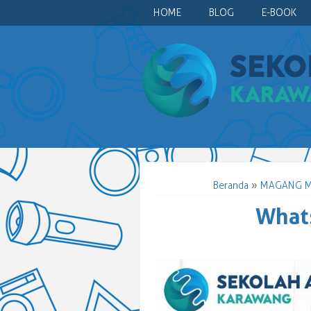
HOME
BLOG
E-BOOK
Beranda
»
MAGANG MI
What