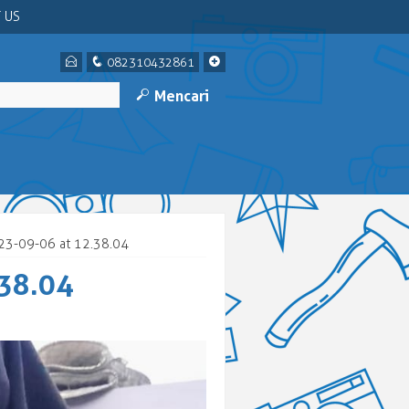
 US
E
q
+
082310432861
M
Mencari
23-09-06 at 12.38.04
38.04