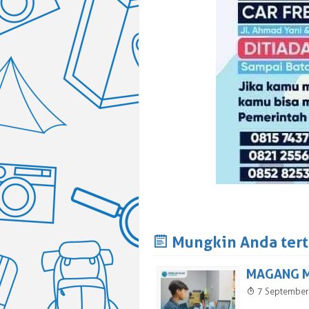
J
Mungkin Anda terta
MAGANG M
T
7 Septembe