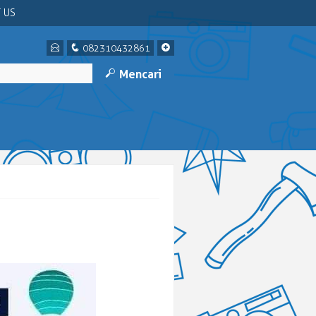
 US
E
q
+
082310432861
M
Mencari