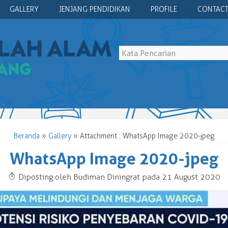
GALLERY
JENJANG PENDIDIKAN
PROFILE
CONTACT
Beranda
»
Gallery
» Attachment : WhatsApp Image 2020-jpeg
WhatsApp Image 2020-jpeg
T
Diposting oleh Budiman Diningrat pada 21 August 2020