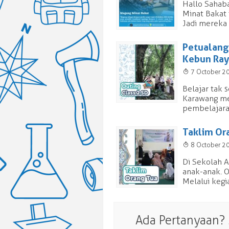
Hallo Sahaba
Minat Bakat 
Jadi mereka 
Petualang
Kebun Ray
T
7 October 2
Belajar tak 
Karawang mel
pembelajaran
Taklim Or
T
8 October 2
Di Sekolah A
anak-anak. O
Melalui kegi
Ada Pertanyaan?