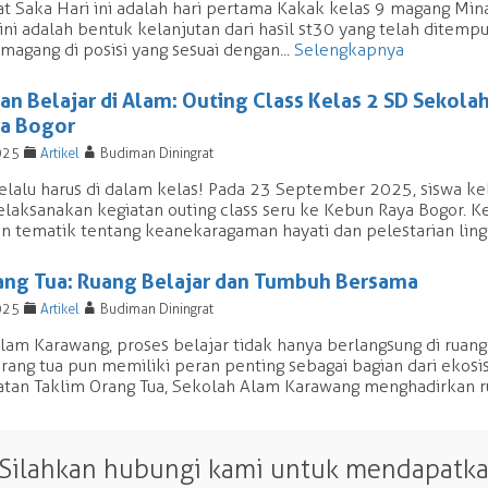
t Saka Hari ini adalah hari pertama Kakak kelas 9 magang Min
ini adalah bentuk kelanjutan dari hasil st30 yang telah dite
magang di posisi yang sesuai dengan...
Selengkapnya
an Belajar di Alam: Outing Class Kelas 2 SD Sekol
a Bogor
F
A
025
Artikel
Budiman Diningrat
selalu harus di dalam kelas! Pada 23 September 2025, siswa k
aksanakan kegiatan outing class seru ke Kebun Raya Bogor. Keg
 tematik tentang keanekaragaman hayati dan pelestarian lingk
ang Tua: Ruang Belajar dan Tumbuh Bersama
F
A
025
Artikel
Budiman Diningrat
lam Karawang, proses belajar tidak hanya berlangsung di ruang
rang tua pun memiliki peran penting sebagai bagian dari ekosi
atan Taklim Orang Tua, Sekolah Alam Karawang menghadirkan ru
 Silahkan hubungi kami untuk mendapatkan