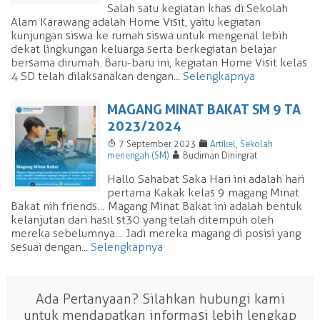
Salah satu kegiatan khas di Sekolah
Alam Karawang adalah Home Visit, yaitu kegiatan
kunjungan siswa ke rumah siswa untuk mengenal lebih
dekat lingkungan keluarga serta berkegiatan belajar
bersama dirumah. Baru-baru ini, kegiatan Home Visit kelas
4 SD telah dilaksanakan dengan...
Selengkapnya
MAGANG MINAT BAKAT SM 9 TA
2023/2024
T
F
7 September 2023
Artikel
,
Sekolah
A
menengah (SM)
Budiman Diningrat
Hallo Sahabat Saka Hari ini adalah hari
pertama Kakak kelas 9 magang Minat
Bakat nih friends… Magang Minat Bakat ini adalah bentuk
kelanjutan dari hasil st30 yang telah ditempuh oleh
mereka sebelumnya… Jadi mereka magang di posisi yang
sesuai dengan...
Selengkapnya
Ada Pertanyaan? Silahkan hubungi kami
untuk mendapatkan informasi lebih lengkap