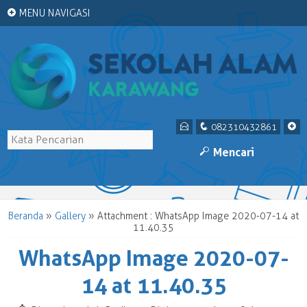
+
MENU NAVIGASI
E
q
+
082310432861
M
Mencari
Beranda
»
Gallery
» Attachment : WhatsApp Image 2020-07-14 at
11.40.35
WhatsApp Image 2020-07-
14 at 11.40.35