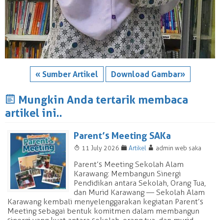
« Sumber Artikel
Download Gambar»
J
Mungkin Anda tertarik membaca
artikel ini..
Parent’s Meeting SAKa
T
F
A
11 July 2026
Artikel
admin web saka
Parent’s Meeting Sekolah Alam
Karawang: Membangun Sinergi
Pendidikan antara Sekolah, Orang Tua,
dan Murid Karawang — Sekolah Alam
Karawang kembali menyelenggarakan kegiatan Parent’s
Meeting sebagai bentuk komitmen dalam membangun