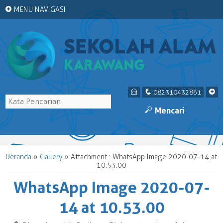
+
MENU NAVIGASI
E
q
+
082310432861
M
Mencari
Beranda
»
Gallery
» Attachment : WhatsApp Image 2020-07-14 at
10.53.00
WhatsApp Image 2020-07-
14 at 10.53.00