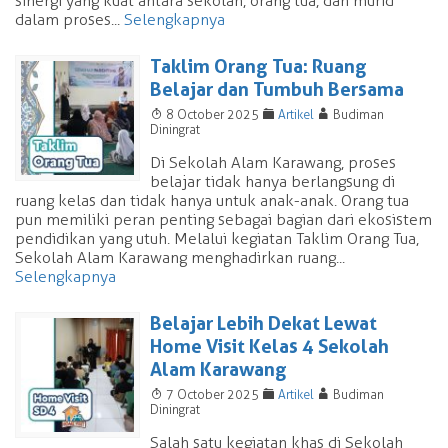
sinergi yang kuat antara sekolah, orang tua, dan murid
dalam proses...
Selengkapnya
Taklim Orang Tua: Ruang
Belajar dan Tumbuh Bersama
T
F
A
8 October 2025
Artikel
Budiman
Diningrat
Di Sekolah Alam Karawang, proses
belajar tidak hanya berlangsung di
ruang kelas dan tidak hanya untuk anak-anak. Orang tua
pun memiliki peran penting sebagai bagian dari ekosistem
pendidikan yang utuh. Melalui kegiatan Taklim Orang Tua,
Sekolah Alam Karawang menghadirkan ruang...
Selengkapnya
Belajar Lebih Dekat Lewat
Home Visit Kelas 4 Sekolah
Alam Karawang
T
F
A
7 October 2025
Artikel
Budiman
Diningrat
Salah satu kegiatan khas di Sekolah