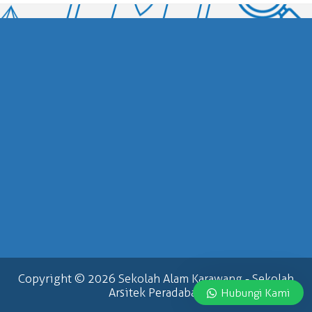
Copyright © 2026
Sekolah Alam Karawang
- Sekolah
Arsitek Peradaban
Hubungi Kami