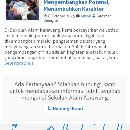
Mengembangkan Potensi,
Menumbuhkan Karakter
T
F
A
8 October 2025
Artikel
Budiman
Diningrat
Di Sekolah Alam Karawang, kami percaya bahwa setiap
anak memiliki potensi unik yang perlu digali dan
dikembangkan melalui pengalaman belajar yang
menyenangkan serta bermakna. Salah satu wadah
pengembangan diri itu adalah kegiatan ekstrakurikuler,
yang dirancang untuk menumbuhkan minat, bakat, serta...
Selengkapnya
Ada Pertanyaan? Silahkan hubungi kami
untuk mendapatkan informasi lebih lengkap
mengenai Sekolah Alam Karawang.
q
Hubungi Kami